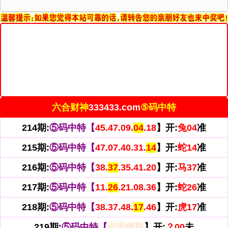
六合财神
333433.com
⑤码中特
214期:
⑤码中特【
45.47.09.
04
.18
】开:
兔04
准
215期:
⑤码中特【
47.07.40.31.
14
】开:
蛇14
准
216期:
⑤码中特【
38.
37
.35.41.20
】开:
马37
准
217期:
⑤码中特【
11.
26
.21.08.36
】开:
蛇26
准
218期:
⑤码中特【
38.37.48.
17
.46
】开:
虎17
准
219期:
⑤码中特【
点击领取
】开:
？00
未