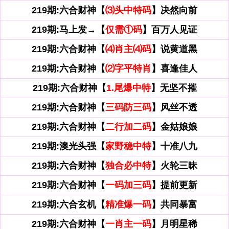
219期:六合财神【
⑶头中特码
】决然向前
219期:马上发→【
仅需①码
】百万人见证
219期:六合财神【
⑷肖主⑷码
】说黄道黑
219期:六合财神【
⑵字平特肖
】喜逢佳人
219期:六合财神【
1.尾爆中特
】无坚不摧
219期:六合财神【
三码防三码
】风丝不透
219期:六合财神【
二行加二码
】金姑娘娘
219期:澳光头强【
家野稳中特
】十准八九
219期:六合财神【
独合必中特
】火轮三昧
219期:六合财神【
一码加三码
】提前更新
219期:六合玄机【
精准爆一码
】共同暴富
219期:六合财神【
一肖主一码
】月明星稀