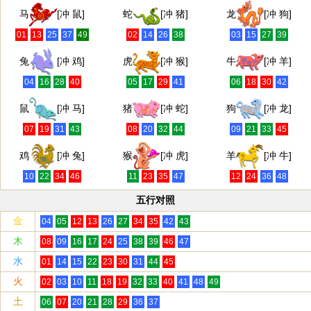
马
[冲 鼠]
蛇
[冲 猪]
龙
[冲 狗]
01
13
25
37
49
02
14
26
38
03
15
27
39
兔
[冲 鸡]
虎
[冲 猴]
牛
[冲 羊]
04
16
28
40
05
17
29
41
06
18
30
42
鼠
[冲 马]
猪
[冲 蛇]
狗
[冲 龙]
07
19
31
43
08
20
32
44
09
21
33
45
鸡
[冲 兔]
猴
[冲 虎]
羊
[冲 牛]
10
22
34
46
11
23
35
47
12
24
36
48
五行对照
金
04
05
12
13
26
27
34
35
42
43
木
08
09
16
17
24
25
38
39
46
47
水
01
14
15
22
23
30
31
44
45
火
02
03
10
11
18
19
32
33
40
41
48
49
土
06
07
20
21
28
29
36
37