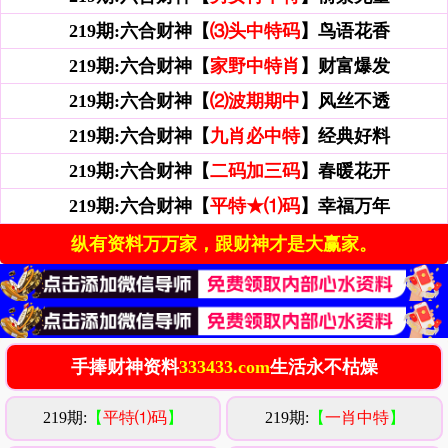
219期:
六合财神【
⑶头中特码
】鸟语花香
219期:
六合财神【
家野中特肖
】财富爆发
219期:
六合财神【
⑵波期期中
】风丝不透
219期:
六合财神【
九肖必中特
】经典好料
219期:
六合财神【
二码加三码
】春暖花开
219期:
六合财神【
平特★⑴码
】幸福万年
纵有资料万万家，跟财神才是大赢家。
手捧财神资料
333433.com
生活永不枯燥
219期:
【
平特⑴码
】
219期:
【
一肖中特
】