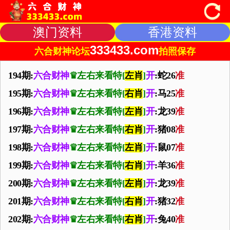
澳门资料
香港资料
333433.com
六合财神论坛
拍照保存
194期:
六合财神
♛
左右来看特
[
左肖
]
开
:蛇26
准
195期:
六合财神
♛
左右来看特
[
右肖
]
开
:马25
准
196期:
六合财神
♛
左右来看特
[
左肖
]
开
:龙39
准
197期:
六合财神
♛
左右来看特
[
右肖
]
开
:猪08
准
198期:
六合财神
♛
左右来看特
[
左肖
]
开
:鼠07
准
199期:
六合财神
♛
左右来看特
[
右肖
]
开
:羊36
准
200期:
六合财神
♛
左右来看特
[
左肖
]
开
:龙39
准
201期:
六合财神
♛
左右来看特
[
右肖
]
开
:猪32
准
202期:
六合财神
♛
左右来看特
[
右肖
]
开
:兔40
准