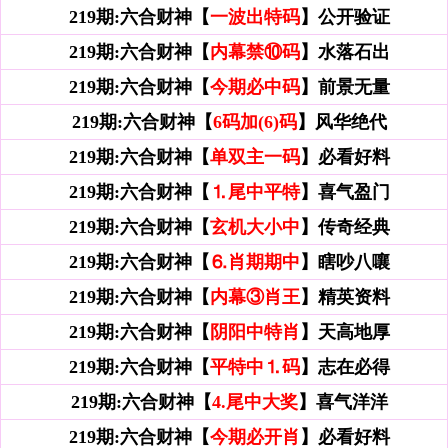
219期:
六合财神【
一波出特码
】公开验证
219期:
六合财神【
内幕禁⑩码
】水落石出
219期:
六合财神【
今期必中码
】前景无量
219期:
六合财神【
6码加(6)码
】风华绝代
219期:
六合财神【
单双主一码
】必看好料
219期:
六合财神【
⒈尾中平特
】喜气盈门
219期:
六合财神【
玄机大小中
】传奇经典
219期:
六合财神【
⒍肖期期中
】瞎吵八嚷
219期:
六合财神【
内幕③肖王
】精英资料
219期:
六合财神【
阴阳中特肖
】天高地厚
219期:
六合财神【
平特中⒈码
】志在必得
219期:
六合财神【
4.尾中大奖
】喜气洋洋
219期:
六合财神【
今期必开肖
】必看好料