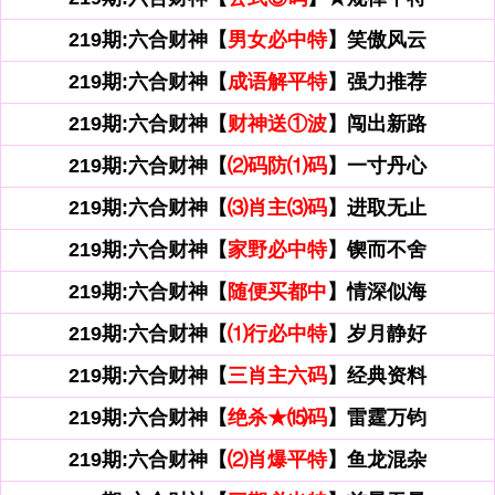
219期:六合财神【
男女必中特
】笑傲风云
219期:六合财神【
成语解平特
】强力推荐
219期:六合财神【
财神送①波
】闯出新路
219期:六合财神【
⑵码防⑴码
】一寸丹心
219期:六合财神【
⑶肖主⑶码
】进取无止
219期:六合财神【
家野必中特
】锲而不舍
219期:六合财神【
随便买都中
】情深似海
219期:六合财神【
⑴行必中特
】岁月静好
219期:六合财神【
三肖主六码
】经典资料
219期:六合财神【
绝杀★⒂码
】雷霆万钧
219期:六合财神【
⑵肖爆平特
】鱼龙混杂