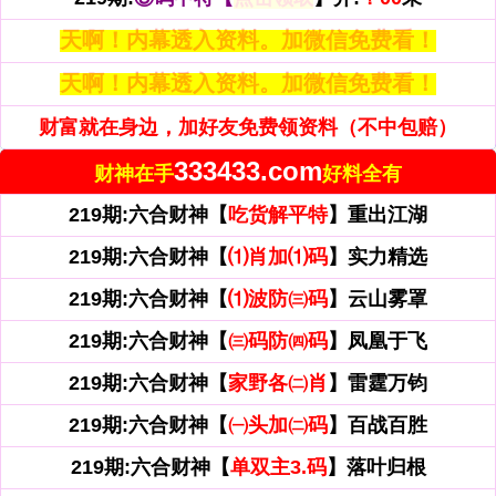
天啊！内幕透入资料。加微信免费看！
天啊！内幕透入资料。加微信免费看！
财富就在身边，加好友免费领资料（不中包赔）
333433.com
财神在手
好料全有
219期:六合财神【
吃货解平特
】重出江湖
219期:六合财神【
⑴肖加⑴码
】实力精选
219期:六合财神【
⑴波防㈢码
】云山雾罩
219期:六合财神【
㈢码防㈣码
】凤凰于飞
219期:六合财神【
家野各㈡肖
】雷霆万钧
219期:六合财神【
㈠头加㈡码
】百战百胜
219期:六合财神【
单双主3.码
】落叶归根