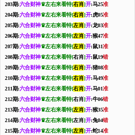
203期:
六合财神
♛
左右来看特
[
右肖
]
开
:马25
准
204期:
六合财神
♛
左右来看特
[
右肖
]
开
:虎05
准
205期:
六合财神
♛
左右来看特
[
左肖
]
开
:龙03
准
206期:
六合财神
♛
左右来看特
[
左肖
]
开
:猴47
准
207期:
六合财神
♛
左右来看特
[
左肖
]
开
:鼠31
准
208期:
六合财神
♛
左右来看特
[
右肖
]
开
:鼠19
错
209期:
六合财神
♛
左右来看特
[
右肖
]
开
:猪08
准
210期:
六合财神
♛
左右来看特
[
右肖
]
开
:马49
准
211期:
六合财神
♛
左右来看特
[
右肖
]
开
:马01
准
212期:
六合财神
♛
左右来看特
[
右肖
]
开
:牛06
错
213期:
六合财神
♛
左右来看特
[
左肖
]
开
:猴35
准
214期:
六合财神
♛
左右来看特
[
左肖
]
开
:兔04
错
215期:
六合财神
♛
左右来看特
[
左肖
]
开
:蛇14
准