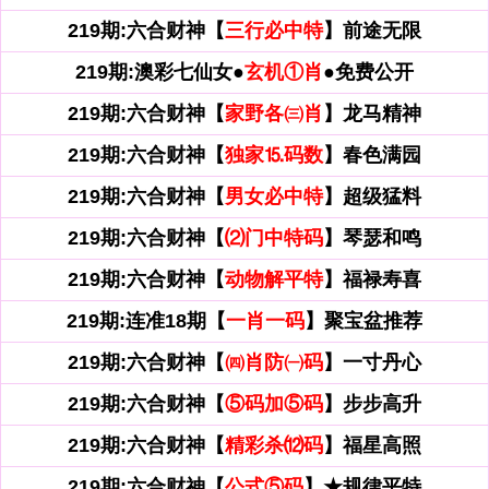
219期:六合财神【
三行必中特
】前途无限
219期:澳彩七仙女●
玄机①肖
●免费公开
219期:六合财神【
家野各㈢肖
】龙马精神
219期:六合财神【
独家⒖码数
】春色满园
219期:六合财神【
男女必中特
】超级猛料
219期:六合财神【
⑵门中特码
】琴瑟和鸣
219期:六合财神【
动物解平特
】福禄寿喜
219期:连准18期【
一肖一码
】聚宝盆推荐
219期:六合财神【
㈣肖防㈠码
】一寸丹心
219期:六合财神【
⑤码加⑤码
】步步高升
219期:六合财神【
精彩杀⑿码
】福星高照
219期:六合财神【
公式⑤码
】★规律平特