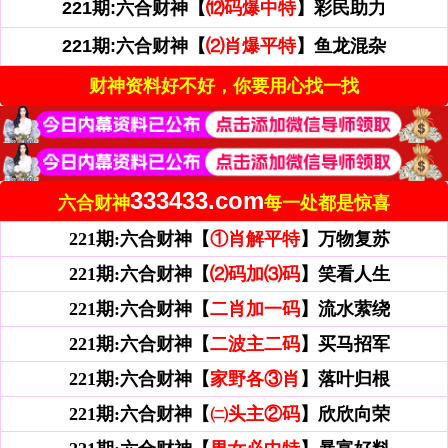
221期:六合财神【
⑿码爆中特
】彩民助力
221期:六合财神【
⑵肖爆平特
】鱼龙混杂
财神资料好不好，你要用心找一找
333433.com
六合财神
每一处都是惊喜
221期:
六合财神【
①肖解平特
】万物复苏
221期:
六合财神【
⑵码加⑶码
】笑看人生
221期:
六合财神【
二肖加一码
】流水萦绕
221期:
六合财神【
二波主二码
】买马招军
221期:
六合财神【
家野各③肖
】落叶归根
221期:
六合财神【
㈡头主②码
】欣欣向荣