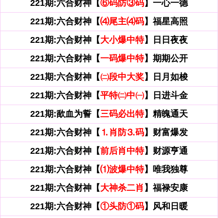
221期:六合财神【
⑥码防③码
】一心一德
221期:六合财神【
⑷尾主⑷码
】福星高照
221期:六合财神【
大小爆中特
】日日夜夜
221期:六合财神【
一码爆中特
】期期公开
221期:六合财神【
㈡段中大奖
】日月如梭
221期:六合财神【
平特㈡中㈠
】日进斗金
221期:歃血为誓【
三码必出特
】精魄通天
221期:六合财神【
⒈肖防⒊码
】财富爆发
221期:六合财神【
前后肖中特
】财源亨通
221期:六合财神【
⑴波爆中特
】唯我独尊
221期:六合财神【
大神杀二肖
】福禄安康
221期:六合财神【
①头防①码
】风和日暖