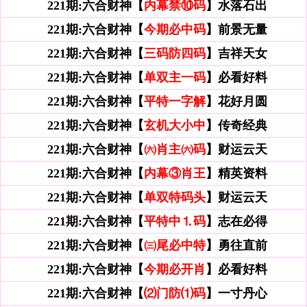
221期:
六合财神【
内幕禁⑩码
】水落石出
221期:
六合财神【
今期必中码
】前景无量
221期:
六合财神【
三码防四码
】吉祥天女
221期:
六合财神【
单双主一码
】必看好料
221期:
六合财神【
平特一字解
】花好月圆
221期:
六合财神【
玄机大小中
】传奇经典
221期:
六合财神【
㈥肖主㈥码
】财运云天
221期:
六合财神【
内幕③肖王
】精英资料
221期:
六合财神【
单双特码头
】财运云天
221期:
六合财神【
平特中⒈码
】志在必得
221期:
六合财神【
㈢尾必中特
】勇往直前
221期:
六合财神【
今期必开肖
】必看好料
221期:
六合财神【
⑵门防⑴码
】一寸丹心