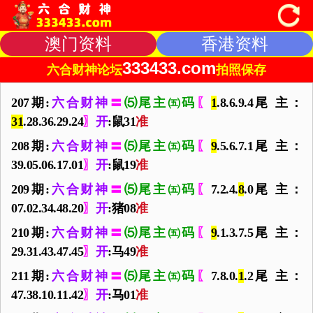
澳门资料
香港资料
333433.com
六合财神论坛
拍照保存
207期:
六合财神
〓
⑸尾主㈤码
〖
1
.8.6.9.4尾 主：
31
.28.36.29.24
〗
开
:鼠31
准
208期:
六合财神
〓
⑸尾主㈤码
〖
9
.5.6.7.1尾 主：
39.05.06.17.01
〗
开
:鼠19
准
209期:
六合财神
〓
⑸尾主㈤码
〖
7.2.4.
8
.0尾 主：
07.02.34.48.20
〗
开
:猪08
准
210期:
六合财神
〓
⑸尾主㈤码
〖
9
.1.3.7.5尾 主：
29.31.43.47.45
〗
开
:马49
准
211期:
六合财神
〓
⑸尾主㈤码
〖
7.8.0.
1
.2尾 主：
47.38.10.11.42
〗
开
:马01
准