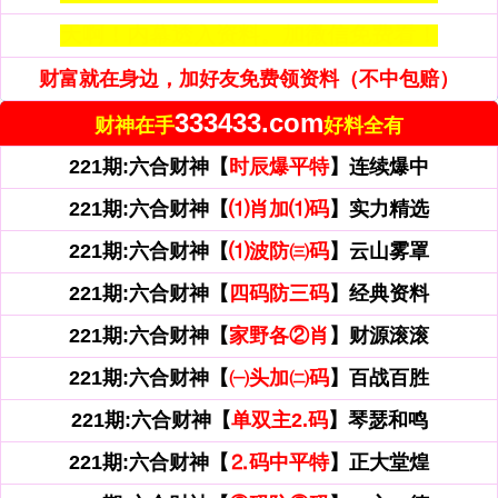
天啊！内幕透入资料。加微信免费看！
财富就在身边，加好友免费领资料（不中包赔）
333433.com
财神在手
好料全有
221期:六合财神【
时辰爆平特
】连续爆中
221期:六合财神【
⑴肖加⑴码
】实力精选
221期:六合财神【
⑴波防㈢码
】云山雾罩
221期:六合财神【
四码防三码
】经典资料
221期:六合财神【
家野各②肖
】财源滚滚
221期:六合财神【
㈠头加㈡码
】百战百胜
221期:六合财神【
单双主2.码
】琴瑟和鸣
221期:六合财神【
⒉码中平特
】正大堂煌