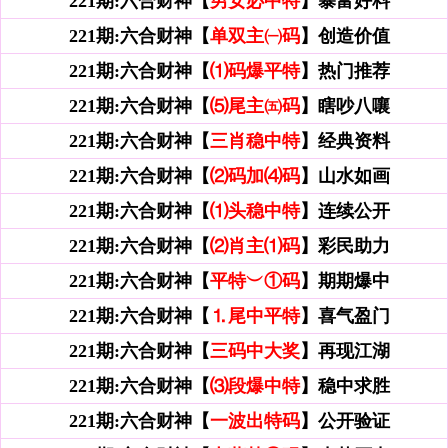
221期:
六合财神【
男女必中特
】暴富好料
221期:
六合财神【
单双主㈠码
】创造价值
221期:
六合财神【
⑴码爆平特
】热门推荐
221期:
六合财神【
⑸尾主㈤码
】瞎吵八嚷
221期:
六合财神【
三肖稳中特
】经典资料
221期:
六合财神【
⑵码加⑷码
】山水如画
221期:
六合财神【
⑴头稳中特
】连续公开
221期:
六合财神【
⑵肖主⑴码
】彩民助力
221期:
六合财神【
平特︶①码
】期期爆中
221期:
六合财神【
⒈尾中平特
】喜气盈门
221期:
六合财神【
三码中大奖
】再现江湖
221期:
六合财神【
⑶段爆中特
】稳中求胜
221期:
六合财神【
一波出特码
】公开验证