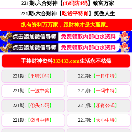
221期:
六合财神【
(4)码防4码
】致富万家
221期:
六合财神【
吃货平特肖
】笑傲人生
纵有资料万万家，跟财神才是大赢家。
手捧财神资料
333433.com
生活永不枯燥
221期:
【
平特⑴码
】
221期:
【
一肖中特
】
221期:
【
一波中奖
】
221期:
【
一码中特
】
221期:
【
①头⒈码
】
221期:
【
④肖公式
】
221期:
【
②肖中特
】
221期:
【
大小中特
】