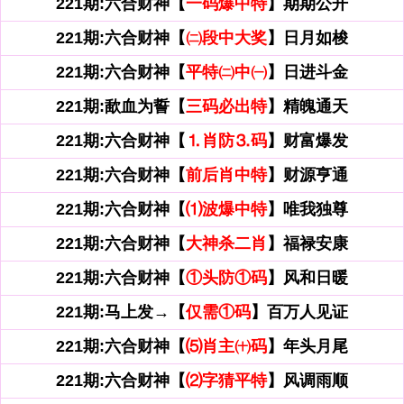
221期:六合财神【
一码爆中特
】期期公开
221期:六合财神【
㈡段中大奖
】日月如梭
221期:六合财神【
平特㈡中㈠
】日进斗金
221期:歃血为誓【
三码必出特
】精魄通天
221期:六合财神【
⒈肖防⒊码
】财富爆发
221期:六合财神【
前后肖中特
】财源亨通
221期:六合财神【
⑴波爆中特
】唯我独尊
221期:六合财神【
大神杀二肖
】福禄安康
221期:六合财神【
①头防①码
】风和日暖
221期:马上发→【
仅需①码
】百万人见证
221期:六合财神【
⑸肖主㈩码
】年头月尾
221期:六合财神【
⑵字猜平特
】风调雨顺