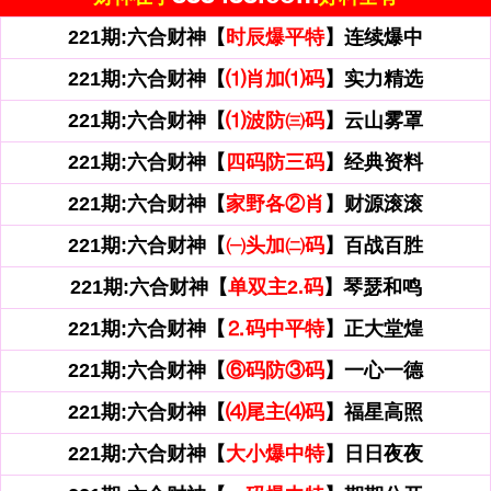
221期:六合财神【
时辰爆平特
】连续爆中
221期:六合财神【
⑴肖加⑴码
】实力精选
221期:六合财神【
⑴波防㈢码
】云山雾罩
221期:六合财神【
四码防三码
】经典资料
221期:六合财神【
家野各②肖
】财源滚滚
221期:六合财神【
㈠头加㈡码
】百战百胜
221期:六合财神【
单双主2.码
】琴瑟和鸣
221期:六合财神【
⒉码中平特
】正大堂煌
221期:六合财神【
⑥码防③码
】一心一德
221期:六合财神【
⑷尾主⑷码
】福星高照
221期:六合财神【
大小爆中特
】日日夜夜