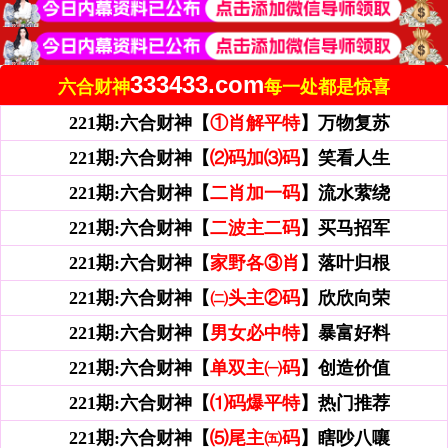
333433.com
六合财神
每一处都是惊喜
221期:
六合财神【
①肖解平特
】万物复苏
221期:
六合财神【
⑵码加⑶码
】笑看人生
221期:
六合财神【
二肖加一码
】流水萦绕
221期:
六合财神【
二波主二码
】买马招军
221期:
六合财神【
家野各③肖
】落叶归根
221期:
六合财神【
㈡头主②码
】欣欣向荣
221期:
六合财神【
男女必中特
】暴富好料
221期:
六合财神【
单双主㈠码
】创造价值
221期:
六合财神【
⑴码爆平特
】热门推荐
221期:
六合财神【
⑸尾主㈤码
】瞎吵八嚷