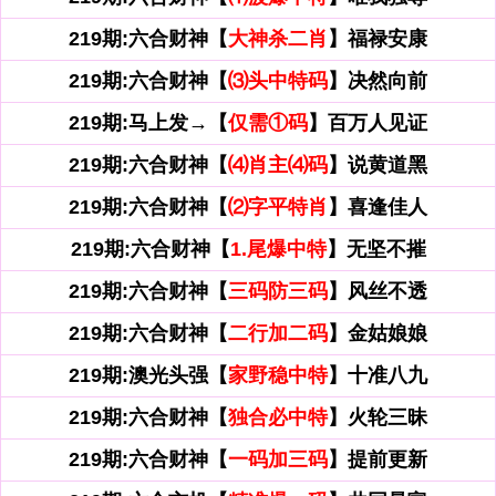
219期:六合财神【
大神杀二肖
】福禄安康
219期:六合财神【
⑶头中特码
】决然向前
219期:马上发→【
仅需①码
】百万人见证
219期:六合财神【
⑷肖主⑷码
】说黄道黑
219期:六合财神【
⑵字平特肖
】喜逢佳人
219期:六合财神【
1.尾爆中特
】无坚不摧
219期:六合财神【
三码防三码
】风丝不透
219期:六合财神【
二行加二码
】金姑娘娘
219期:澳光头强【
家野稳中特
】十准八九
219期:六合财神【
独合必中特
】火轮三昧
219期:六合财神【
一码加三码
】提前更新