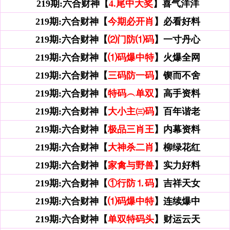
219期:
六合财神【
4.尾中大奖
】喜气洋洋
219期:
六合财神【
今期必开肖
】必看好料
219期:
六合财神【
⑵门防⑴码
】一寸丹心
219期:
六合财神【
⑴码爆中特
】火爆全网
219期:
六合财神【
三码防一码
】锲而不舍
219期:
六合财神【
特码︵单双
】高手资料
219期:
六合财神【
大小主㈢码
】百年谐老
219期:
六合财神【
极品三肖王
】内幕资料
219期:
六合财神【
大神杀二肖
】柳绿花红
219期:
六合财神【
家禽与野兽
】实力好料
219期:
六合财神【
①行防⒈码
】吉祥天女
219期:
六合财神【
⑴码爆中特
】连续爆中
219期:
六合财神【
单双特码头
】财运云天