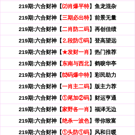
219期:六合财神【
⑵肖爆平特
】鱼龙混杂
219期:六合财神【
三期必出特
】前景无量
219期:六合财神【
二肖防二码
】再创佳绩
219期:六合财神【
⒉段防①码
】登高望远
219期:六合财神【
★发财一肖
】热门推荐
219期:六合财神【
东南与西北
】鹤唳华亭
219期:六合财神【
⑿码爆中特
】彩民助力
219期:六合财神【
一肖主二码
】版主力荐
219期:六合财神【
①尾加②码
】财运亨通
219期:六合财神【
家野各一肖
】福泽无边
219期:六合财神【
绝杀一波色
】带你致富
219期:六合财神【
①头防①码
】风和日暖