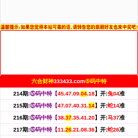
六合财神
333433.com
⑤码中特
214期:
⑤码中特【
45.47.09.
04
.18
】开:
兔04
准
215期:
⑤码中特【
47.07.40.31.
14
】开:
蛇14
准
216期:
⑤码中特【
38.
37
.35.41.20
】开:
马37
准
217期:
⑤码中特【
11.
26
.21.08.36
】开:
蛇26
准