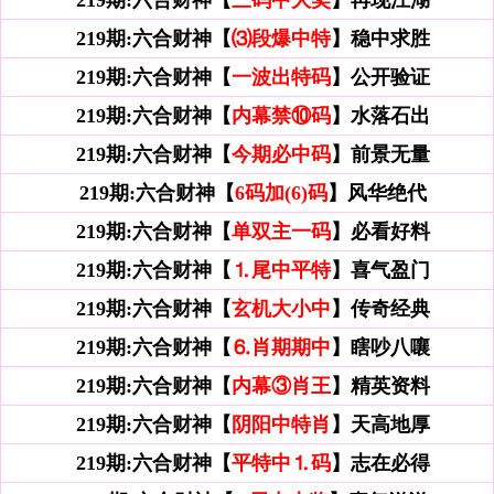
219期:
六合财神【
⑶段爆中特
】稳中求胜
219期:
六合财神【
一波出特码
】公开验证
219期:
六合财神【
内幕禁⑩码
】水落石出
219期:
六合财神【
今期必中码
】前景无量
219期:
六合财神【
6码加(6)码
】风华绝代
219期:
六合财神【
单双主一码
】必看好料
219期:
六合财神【
⒈尾中平特
】喜气盈门
219期:
六合财神【
玄机大小中
】传奇经典
219期:
六合财神【
⒍肖期期中
】瞎吵八嚷
219期:
六合财神【
内幕③肖王
】精英资料
219期:
六合财神【
阴阳中特肖
】天高地厚
219期:
六合财神【
平特中⒈码
】志在必得