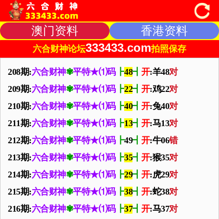
澳门资料
香港资料
333433.com
六合财神论坛
拍照保存
208期:
六合财神
✾
平特★⑴码
┣
48
┫
开
:羊48
对
209期:
六合财神
✾
平特★⑴码
┣
22
┫
开
:鸡22
对
210期:
六合财神
✾
平特★⑴码
┣
40
┫
开
:兔40
对
211期:
六合财神
✾
平特★⑴码
┣
13
┫
开
:马13
对
212期:
六合财神
✾
平特★⑴码
┣
49
┫
开
:牛06
错
213期:
六合财神
✾
平特★⑴码
┣
35
┫
开
:猴35
对
214期:
六合财神
✾
平特★⑴码
┣
29
┫
开
:虎29
对
215期:
六合财神
✾
平特★⑴码
┣
38
┫
开
:蛇38
对
216期:
六合财神
✾
平特★⑴码
┣
37
┫
开
:马37
对