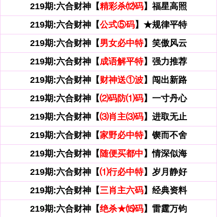
219期:六合财神【
精彩杀⑿码
】福星高照
219期:六合财神【
公式⑤码
】★规律平特
219期:六合财神【
男女必中特
】笑傲风云
219期:六合财神【
成语解平特
】强力推荐
219期:六合财神【
财神送①波
】闯出新路
219期:六合财神【
⑵码防⑴码
】一寸丹心
219期:六合财神【
⑶肖主⑶码
】进取无止
219期:六合财神【
家野必中特
】锲而不舍
219期:六合财神【
随便买都中
】情深似海
219期:六合财神【
⑴行必中特
】岁月静好
219期:六合财神【
三肖主六码
】经典资料
219期:六合财神【
绝杀★⒂码
】雷霆万钧