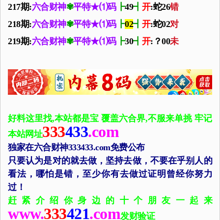
217期:
六合财神
✾
平特★⑴码
┣
49
┫
开
:蛇26
错
218期:
六合财神
✾
平特★⑴码
┣
02
┫
开
:蛇02
对
219期:
六合财神
✾
平特★⑴码
┣
30
┫
开
:？00
未
好料这里找,本站都是宝 覆盖六合界,不服来单挑 牢记
333
433
.com
本站网址
独家在六合财神333433.com免费公布
只要认为是对的就去做，坚持去做，不要在乎别人的
看法，哪怕是错，至少你有去做过证明曾经你努力
过！
赶紧介绍你身边的十个朋友一起来
www.
333
421
.com
发财验证